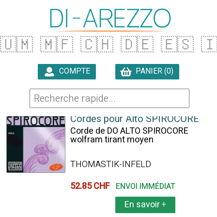
🇺🇲
🇲🇫
🇨🇭
🇩🇪
🇪🇸

COMPTE
PANIER (0)

54 ARTICLES TROUVÉS
Cordes pour Alto SPIROCORE
Corde de DO ALTO SPIROCORE
wolfram tirant moyen
THOMASTIK-INFELD
52.85 CHF
ENVOI IMMÉDIAT
En savoir
+