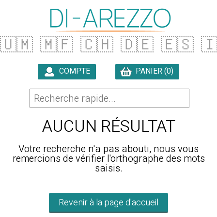
🇺🇲
🇲🇫
🇨🇭
🇩🇪
🇪🇸

COMPTE
PANIER (0)

AUCUN RÉSULTAT
Votre recherche n'a pas abouti, nous vous
remercions de vérifier l'orthographe des mots
saisis.
Revenir à la page d'accueil