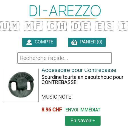
🇺🇲
🇲🇫
🇨🇭
🇩🇪
🇪🇸

COMPTE
PANIER (0)

2 ARTICLES TROUVÉS
Accessoire pour Contrebasse
Sourdine tourte en caoutchouc pour
CONTREBASSE
MUSIC NOTE
8.96 CHF
ENVOI IMMÉDIAT
En savoir
+