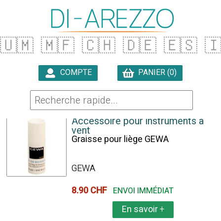
🇺🇲
🇲🇫
🇨🇭
🇩🇪
🇪🇸

COMPTE
PANIER (0)

15 ARTICLES TROUVÉS
Accessoire pour instruments à
vent
Graisse pour liège GEWA
GEWA
8.90 CHF
ENVOI IMMÉDIAT
En savoir
+