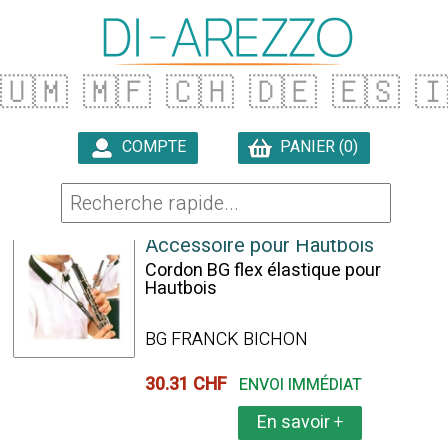
🇺🇲
🇲🇫
🇨🇭
🇩🇪
🇪🇸

COMPTE
PANIER (0)

3 ARTICLES TROUVÉS
Accessoire pour Hautbois
Cordon BG flex élastique pour
Hautbois
BG FRANCK BICHON
30.31 CHF
ENVOI IMMÉDIAT
En savoir
+