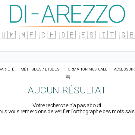
🇺🇲
🇲🇫
🇨🇭
🇩🇪
🇪🇸
🇮🇹
🇬
VARIÉTÉ
MÉTHODES / ÉTUDES
FORMATION MUSICALE
ACCESSOI

AUCUN RÉSULTAT
Votre recherche n'a pas abouti.
us vous remercions de vérifier l'orthographe des mots sais