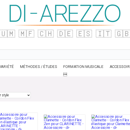
🇺🇲
🇲🇫
🇨🇭
🇩🇪
🇪🇸
🇮🇹
🇬
VARIÉTÉ
MÉTHODES / ÉTUDES
FORMATION MUSICALE
ACCESSOI
