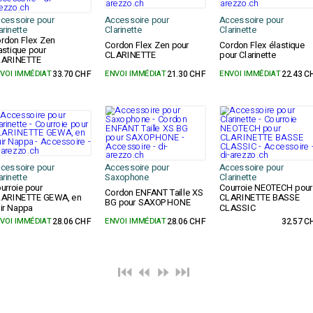
cessoire pour
Accessoire pour
Accessoire pour
arinette
Clarinette
Clarinette
rdon Flex Zen
Cordon Flex Zen pour
Cordon Flex élastique
astique pour
CLARINETTE
pour Clarinette
LARINETTE
VOI IMMÉDIAT
33.70 CHF
ENVOI IMMÉDIAT
21.30 CHF
ENVOI IMMÉDIAT
22.43 C
cessoire pour
Accessoire pour
Accessoire pour
arinette
Saxophone
Clarinette
urroie pour
Courroie NEOTECH pour
Cordon ENFANT Taille XS
LARINETTE GEWA, en
CLARINETTE BASSE
BG pour SAXOPHONE
ir Nappa
CLASSIC
VOI IMMÉDIAT
28.06 CHF
ENVOI IMMÉDIAT
28.06 CHF
32.57 C
⏮️ ⏪
⏩ ⏭️