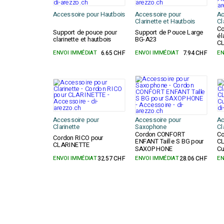
Accessoire pour Hautbois
Accessoire pour
Ac
Clarinette et Hautbois
Cl
Co
Support de pouce pour
Support de Pouce Large
él
clarinette et hautbois
BG-A23
C
ENVOI IMMÉDIAT
6.65 CHF
ENVOI IMMÉDIAT
7.94 CHF
EN
Accessoire pour
Accessoire pour
Ac
Clarinette
Saxophone
Cl
Cordon CONFORT
Co
Cordon RICO pour
ENFANT Taille S BG pour
C
CLARINETTE
SAXOPHONE
Cu
ENVOI IMMÉDIAT
32.57 CHF
ENVOI IMMÉDIAT
28.06 CHF
EN