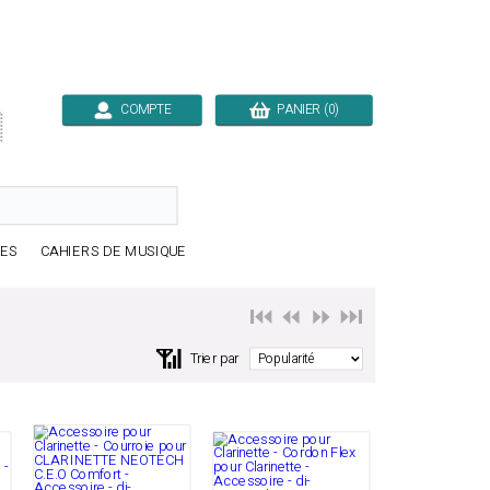
COMPTE
PANIER (0)

RES
CAHIERS DE MUSIQUE
⏮️ ⏪
⏩ ⏭️
📶
Trier par