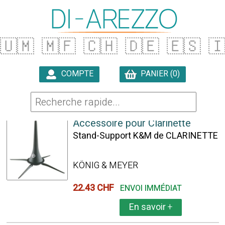
🇺🇲
🇲🇫
🇨🇭
🇩🇪
🇪🇸

COMPTE
PANIER (0)

7 ARTICLES TROUVÉS
Accessoire pour Clarinette
Stand-Support K&M de CLARINETTE
KÖNIG & MEYER
22.43 CHF
ENVOI IMMÉDIAT
En savoir
+