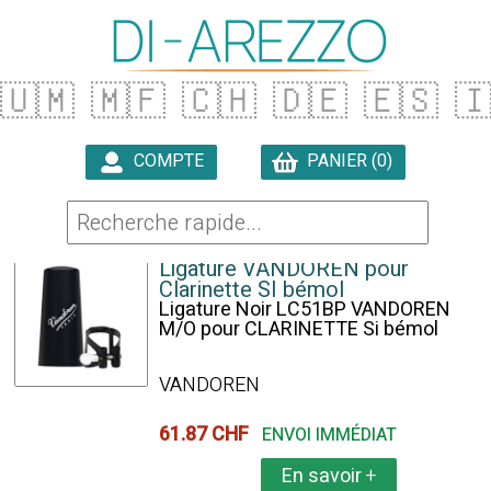
🇺🇲
🇲🇫
🇨🇭
🇩🇪
🇪🇸

COMPTE
PANIER (0)

6 ARTICLES TROUVÉS
Ligature VANDOREN pour
Clarinette SI bémol
Ligature Noir LC51BP VANDOREN
M/O pour CLARINETTE Si bémol
VANDOREN
61.87 CHF
ENVOI IMMÉDIAT
En savoir
+