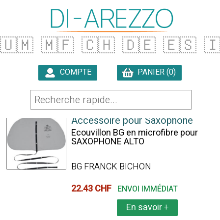
🇺🇲
🇲🇫
🇨🇭
🇩🇪
🇪🇸

COMPTE
PANIER (0)

32 ARTICLES TROUVÉS
Accessoire pour Saxophone
Ecouvillon BG en microfibre pour
SAXOPHONE ALTO
BG FRANCK BICHON
22.43 CHF
ENVOI IMMÉDIAT
En savoir
+