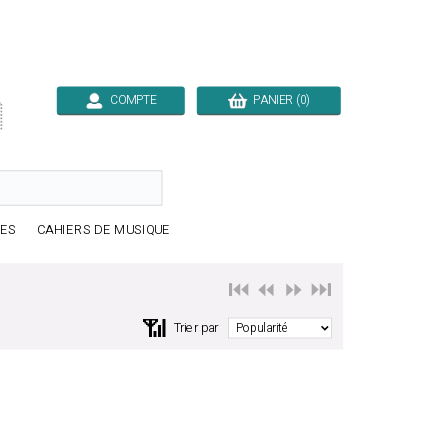
COMPTE
PANIER (0)

RES
CAHIERS DE MUSIQUE
⏮️ ⏪
⏩ ⏭️
📶
Trier par