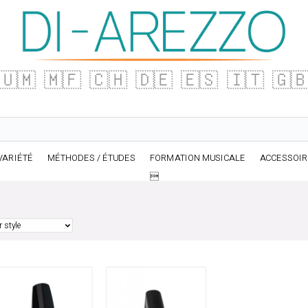
🇺🇲
🇲🇫
🇨🇭
🇩🇪
🇪🇸
🇮🇹
🇬
VARIÉTÉ
MÉTHODES / ÉTUDES
FORMATION MUSICALE
ACCESSOI
