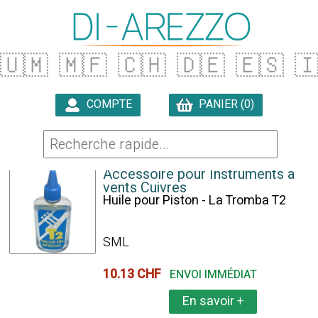
🇺🇲
🇲🇫
🇨🇭
🇩🇪
🇪🇸

COMPTE
PANIER (0)

50 ARTICLES TROUVÉS
Accessoire pour Instruments à
vents Cuivres
Huile pour Piston - La Tromba T2
SML
10.13 CHF
ENVOI IMMÉDIAT
En savoir
+