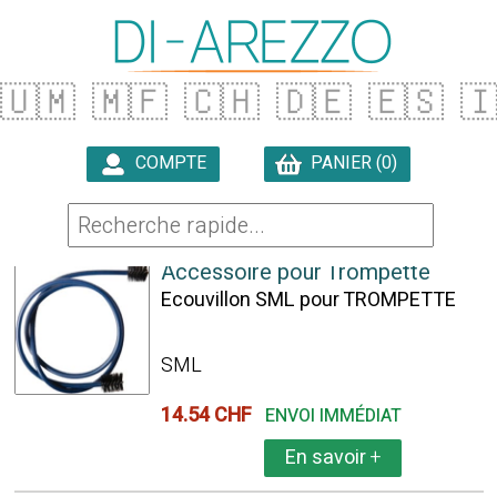
🇺🇲
🇲🇫
🇨🇭
🇩🇪
🇪🇸

COMPTE
PANIER (0)

4 ARTICLES TROUVÉS
Accessoire pour Trompette
Ecouvillon SML pour TROMPETTE
SML
14.54 CHF
ENVOI IMMÉDIAT
En savoir
+