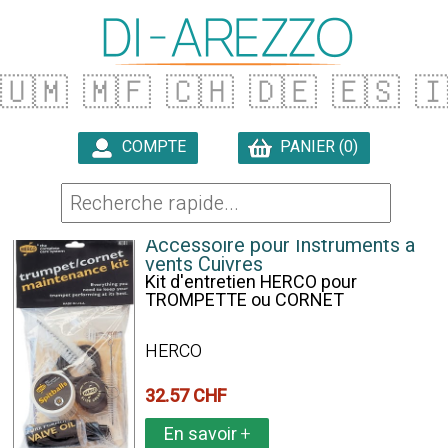
🇺🇲
🇲🇫
🇨🇭
🇩🇪
🇪🇸

COMPTE
PANIER (0)

13 ARTICLES TROUVÉS
Accessoire pour Instruments à
vents Cuivres
Kit d'entretien HERCO pour
TROMPETTE ou CORNET
HERCO
32.57 CHF
En savoir
+