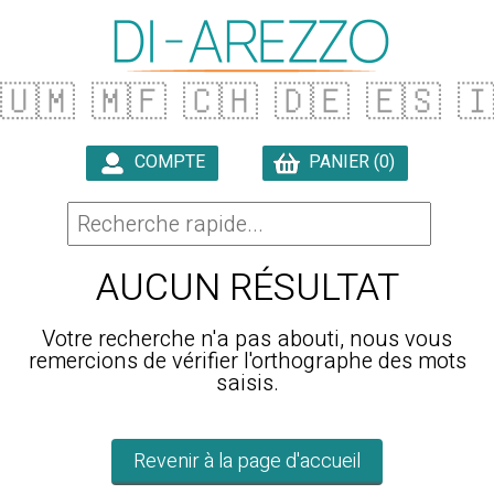
🇺🇲
🇲🇫
🇨🇭
🇩🇪
🇪🇸

COMPTE
PANIER (0)

AUCUN RÉSULTAT
Votre recherche n'a pas abouti, nous vous
remercions de vérifier l'orthographe des mots
saisis.
Revenir à la page d'accueil