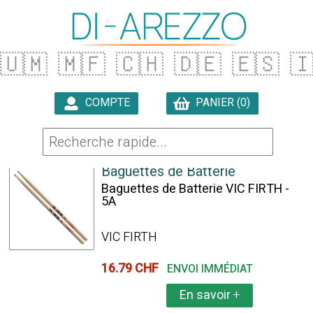
🇺🇲
🇲🇫
🇨🇭
🇩🇪
🇪🇸

COMPTE
PANIER (0)

68 ARTICLES TROUVÉS
Baguettes de Batterie
Baguettes de Batterie VIC FIRTH -
5A
VIC FIRTH
16.79 CHF
ENVOI IMMÉDIAT
En savoir
+