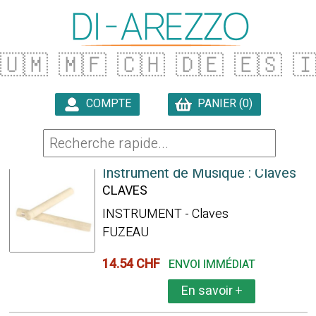
🇺🇲
🇲🇫
🇨🇭
🇩🇪
🇪🇸

COMPTE
PANIER (0)

22 ARTICLES TROUVÉS
Instrument de Musique : Claves
CLAVES
INSTRUMENT - Claves
FUZEAU
14.54 CHF
ENVOI IMMÉDIAT
En savoir
+