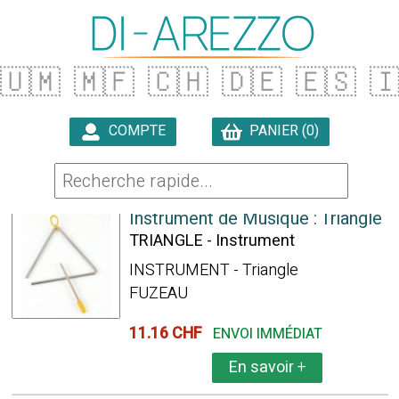
🇺🇲
🇲🇫
🇨🇭
🇩🇪
🇪🇸

COMPTE
PANIER (0)

4 ARTICLES TROUVÉS
Instrument de Musique : Triangle
TRIANGLE - Instrument
INSTRUMENT - Triangle
FUZEAU
11.16 CHF
ENVOI IMMÉDIAT
En savoir
+