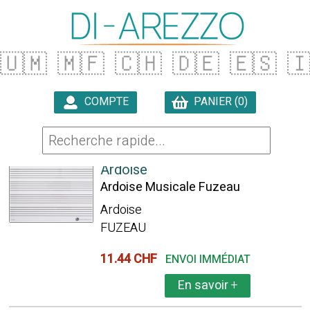
🇺🇲
🇲🇫
🇨🇭
🇩🇪
🇪🇸

COMPTE
PANIER (0)

2 ARTICLES TROUVÉS
Ardoise
Ardoise Musicale Fuzeau
Ardoise
FUZEAU
11.44 CHF
ENVOI IMMÉDIAT
En savoir
+