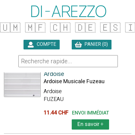
🇺🇲
🇲🇫
🇨🇭
🇩🇪
🇪🇸

COMPTE
PANIER (0)

2 ARTICLES TROUVÉS
Ardoise
Ardoise Musicale Fuzeau
Ardoise
FUZEAU
11.44 CHF
ENVOI IMMÉDIAT
En savoir
+