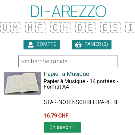
🇺🇲
🇲🇫
🇨🇭
🇩🇪
🇪🇸

COMPTE
PANIER (0)

3 ARTICLES TROUVÉS
Papier à Musique
Papier à Musique - 14 portées -
Format A4
STAR-NOTENSCHREIBPAPIERE
16.79 CHF
En savoir
+