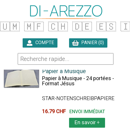
🇺🇲
🇲🇫
🇨🇭
🇩🇪
🇪🇸

COMPTE
PANIER (0)

8 ARTICLES TROUVÉS
Papier à Musique
Papier à Musique - 24 portées -
Format Jésus
STAR-NOTENSCHREIBPAPIERE
16.79 CHF
ENVOI IMMÉDIAT
En savoir
+