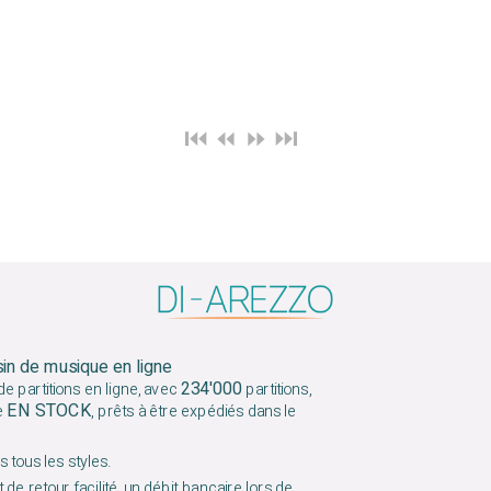
⏮️ ⏪
⏩ ⏭️
sin de musique en ligne
234'000
e partitions en ligne, avec
partitions,
EN STOCK
e
, prêts à être expédiés dans le
 tous les styles.
 de retour facilité, un débit bancaire lors de