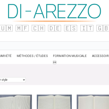
🇺🇲
🇲🇫
🇨🇭
🇩🇪
🇪🇸
🇮🇹
🇬
VARIÉTÉ
MÉTHODES / ÉTUDES
FORMATION MUSICALE
ACCESSOI
