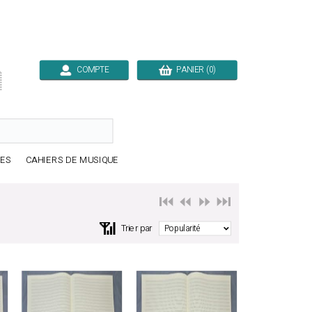
COMPTE
PANIER (0)

RES
CAHIERS DE MUSIQUE
⏮️ ⏪
⏩ ⏭️
📶
Trier par