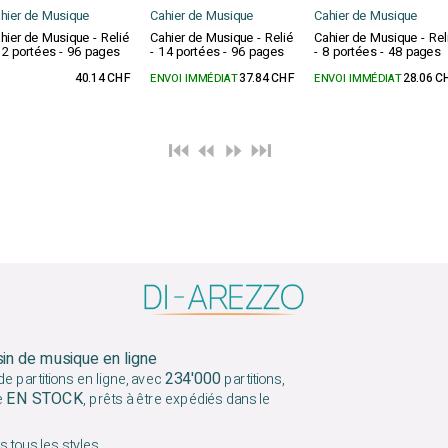
hier de Musique
Cahier de Musique
Cahier de Musique
hier de Musique - Relié
Cahier de Musique - Relié
Cahier de Musique - Rel
12 portées - 96 pages
- 14 portées - 96 pages
- 8 portées - 48 pages
40.14 CHF
ENVOI IMMÉDIAT
37.84 CHF
ENVOI IMMÉDIAT
28.06 C
⏮️ ⏪
⏩ ⏭️
sin de musique en ligne
234'000
e partitions en ligne, avec
partitions,
EN STOCK
e
, prêts à être expédiés dans le
 tous les styles.