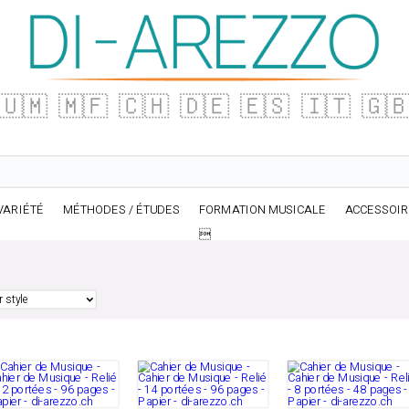
🇺🇲
🇲🇫
🇨🇭
🇩🇪
🇪🇸
🇮🇹
🇬
VARIÉTÉ
MÉTHODES / ÉTUDES
FORMATION MUSICALE
ACCESSOI
