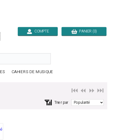
COMPTE
PANIER (0)

RES
CAHIERS DE MUSIQUE
⏮️ ⏪
⏩ ⏭️
📶
Trier par