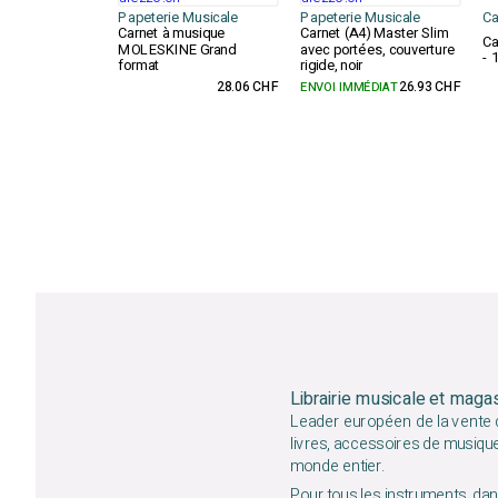
Papeterie Musicale
Papeterie Musicale
Ca
Carnet à musique
Carnet (A4) Master Slim
Ca
MOLESKINE Grand
avec portées, couverture
- 
format
rigide, noir
28.06 CHF
ENVOI IMMÉDIAT
26.93 CHF
Librairie musicale et maga
Leader européen de la vente d
livres, accessoires de musiqu
monde entier.
Pour tous les instruments, dans