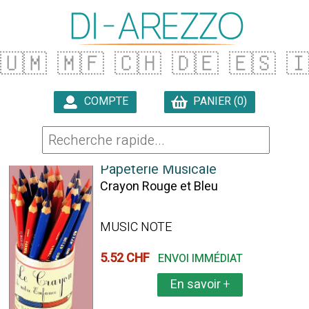
🇺🇲
🇲🇫
🇨🇭
🇩🇪
🇪🇸

COMPTE
PANIER (0)

33 ARTICLES TROUVÉS
Papeterie Musicale
Crayon Rouge et Bleu
MUSIC NOTE
5.52 CHF
ENVOI IMMÉDIAT
En savoir
+