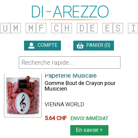
🇺🇲
🇲🇫
🇨🇭
🇩🇪
🇪🇸

COMPTE
PANIER (0)

19 ARTICLES TROUVÉS
Papeterie Musicale
Gomme Bout de Crayon pour
Musicien
VIENNA WORLD
5.64 CHF
ENVOI IMMÉDIAT
En savoir
+